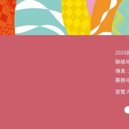
20
聯絡地
傳真：0
賽務中
瀏覽人