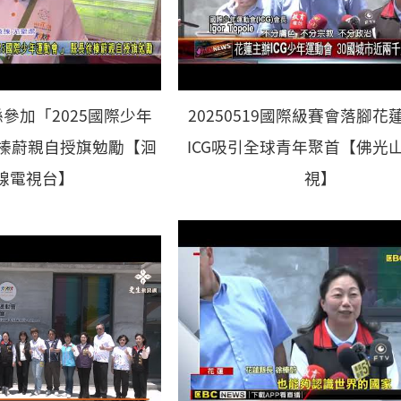
蓮縣參加「2025國際少年
20250519國際級賽會落腳花
徐榛蔚親自授旗勉勵【洄
ICG吸引全球青年聚首【佛光
線電視台】
視】