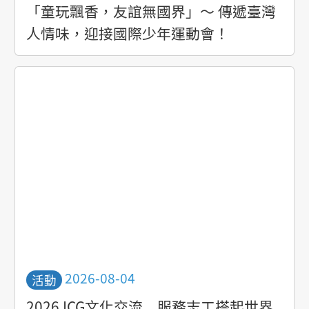
「童玩飄香，友誼無國界」～ 傳遞臺灣
人情味，迎接國際少年運動會！
活動日期
2026-08-04
活動
2026 ICG文化交流 服務志工搭起世界