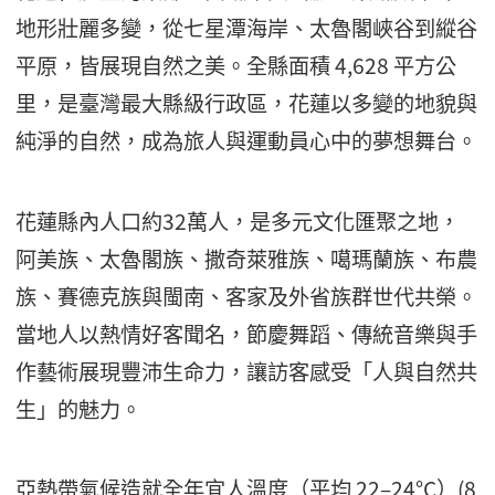
地形壯麗多變，從七星潭海岸、太魯閣峽谷到縱谷
平原，皆展現自然之美。全縣面積 4,628 平方公
里，是臺灣最大縣級行政區，花蓮以多變的地貌與
純淨的自然，成為旅人與運動員心中的夢想舞台。
花蓮縣內人口約32萬人，是多元文化匯聚之地，
阿美族、太魯閣族、撒奇萊雅族、噶瑪蘭族、布農
族、賽德克族與閩南、客家及外省族群世代共榮。
當地人以熱情好客聞名，節慶舞蹈、傳統音樂與手
作藝術展現豐沛生命力，讓訪客感受「人與自然共
生」的魅力。
亞熱帶氣候造就全年宜人溫度（平均 22–24°C）(8