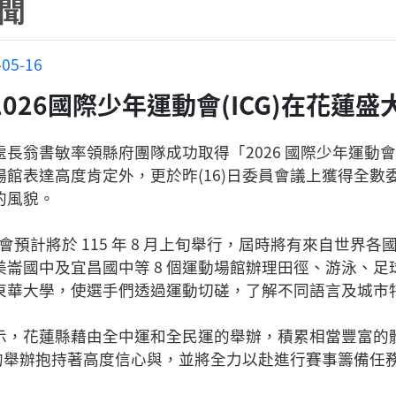
聞
-05-16
026國際少年運動會(ICG)在花蓮盛
翁書敏率領縣府團隊成功取得「2026 國際少年運動會(IC
場館表達高度肯定外，更於昨(16)日委員會議上獲得全
的風貌。
動會預計將於 115 年 8 月上旬舉行，屆時將有來自世界各
崙國中及宜昌國中等 8 個運動場館辦理田徑、游泳、足球、
東華大學，使選手們透過運動切磋，了解不同語言及城市
示，花蓮縣藉由全中運和全民運的舉辦，積累相當豐富的體
會的舉辦抱持著高度信心與，並將全力以赴進行賽事籌備任