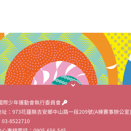
26國際少年運動會執行委員會
址：973花蓮縣吉安鄉中山路一段209號(A棟賽事辦公室
3-8522710
心專線電話：0905-656-545