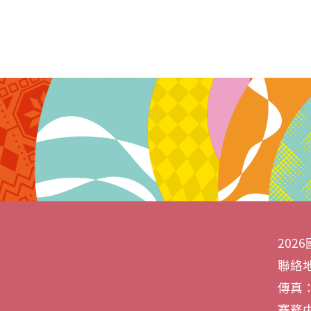
20
聯絡地
傳真：0
賽務中