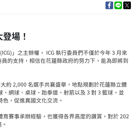
大登場！
G)」之主辦權， ICG 執行委員們不僅於今年 3 月來
數委員的支持，相信在花蓮縣政府的努力下，能為即將到
國大約 2,000 名選手共襄盛舉，地點規劃於花蓮縣立體
網球、桌球、跆拳道、射箭以及 3 對 3 籃球，並
特色，促進異國文化交流。
育賽事承辦經驗，也獲得各界高度的讚賞，對於 202
務。