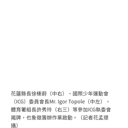
花蓮縣長徐榛蔚（中右）、國際少年運動會
（ICG）委員會長Mr. Igor Topole（中左），
體育署組長許秀玲（右三）等參加ICG執委會
揭牌，也象徵籌辦作業啟動。（記者花孟璟
攝）