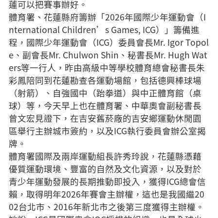
蓮可以把賽事辦好。
體育署、花蓮縣府籌辦「2026年國際少年運動會（I
nternational Children’s Games, ICG）」籌備進
程，國際少年運動會（ICG）委員會長Mr. Igor Topol
e、副會長Mr. Chulwon Shin、秘書長Mr. Hugh Wat
ers等一行人，昨由高級中等學校體育總會秘書長朱
彩鳳陪同到花蓮勘查各運動場館，包括德興棒球場
（射箭）、自強國中（跆拳道）與中正體育館（桌
球）等，今天早上也在體育署、中華奧會副秘書長
曾文宏見證下，在吉安舊菸廠的吉安鄉運動休閒園
區舉行主辦城市簽約，以及ICG執行委員會辦公室揭
牌。
體育署國際及兩岸運動組長許秀玲說，花蓮縣憑藉
優質運動環境、豐富的自然及文化資源，以及對於
青少年運動發展的長期推動即投入，獲得ICG總會信
賴，取得明年2026年賽會主辦權，這也是我國繼20
02台北市、2016年新北市之後第三度獲得主辦權。