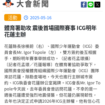
大會新聞
活動
2025-05-16
體育署助攻 震後首場國際賽事 ICG明年
花蓮主辦
花蓮縣長徐榛蔚（右）、國際少年運動會（ICG）委
員會長Mr. Igor Topole（左），雙方簽約後互相握
手，期盼明年賽事舉辦成功。（記者花孟璟攝）
〔記者花孟璟／花蓮報導〕在體育署協助爭取下，
國際奧會授權體育組織國際少年運動會（ICG）團隊
來訪花蓮，除勘查場地，今天也進行主辦城市簽
約、ICG執委會花蓮辦公室揭牌。ICG會長Mr. Igor To
pole今天說，去年委員會曾訪問花蓮，不幸的是一
週後花蓮遭受強烈地震侵襲，但花蓮仍展現韌性，
去年也決定正式申請2026年ICG主辦權，他有信心花