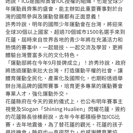
她說，ICG是國際奧會IOC授權的組織，也是全球少
年運動員齊集的盛會，能主辦如此重要賽事對於台
灣的國際參與及運動發展都有正面意義！
許秀玲說，明年的國際少年運動會在台灣，將迎來
全球30個以上國家、超過70個城市1500名選手來到
花蓮，屆時來自世界各地的青少年將在充滿活力和
熱情的賽事中，一起競技、一起交流及學習，更將
體驗台灣豐富多元的文化特色。
「運動部將在今年9月掛牌成立」！許秀玲說，政府
將透過運動來壯大台灣、打造運動平權的社會，讓
體育運動全民化、產業化及國際化，也期盼透過舉
辦台灣品牌的國際賽事，培育更多專業的運動賽會
專業人才，強化運動外交。
花蓮縣府在今天的簽約儀式上，也公布明年賽事主
視覺及Slogan「Shining Hualien」閃耀花蓮，簽約
的花蓮縣長徐榛蔚說，去年今年都積極參加ICG比
賽，去年地震後，為了替花蓮的觀光、花蓮的孩子
尋找機會，縣府也一直很努力，也感謝體育署協