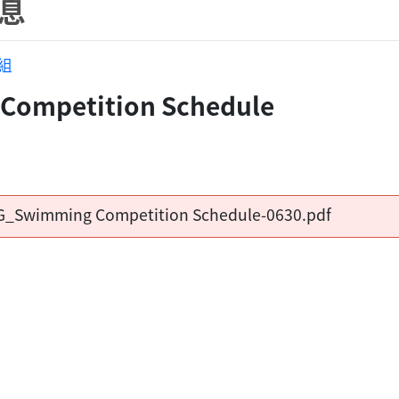
息
組
Competition Schedule
G_Swimming Competition Schedule-0630.pdf