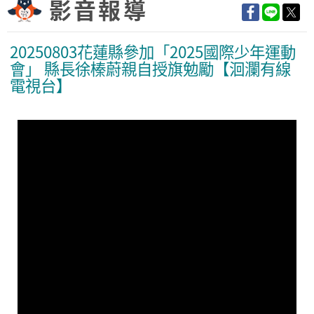
影音報導
20250803花蓮縣參加「2025國際少年運動
會」 縣長徐榛蔚親自授旗勉勵【洄瀾有線
電視台】